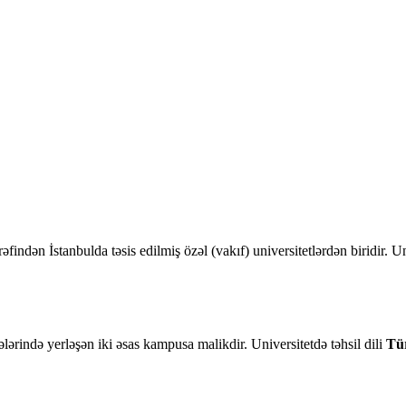
indən İstanbulda təsis edilmiş özəl (vakıf) universitetlərdən biridir. U
rində yerləşən iki əsas kampusa malikdir. Universitetdə təhsil dili
Tür