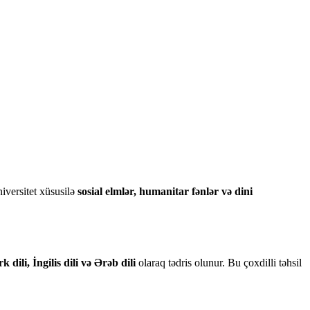
niversitet xüsusilə
sosial elmlər, humanitar fənlər və dini
k dili, İngilis dili və Ərəb dili
olaraq tədris olunur. Bu çoxdilli təhsil