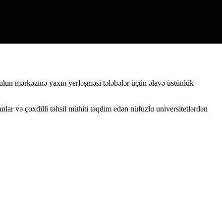
nbulun mərkəzinə yaxın yerləşməsi tələbələr üçün əlavə üstünlük
lar və çoxdilli təhsil mühiti təqdim edən nüfuzlu universitetlərdən