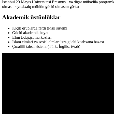
İstanbul 29 Mayıs Üniversitesi Erasmus+ və digər mübadilə proqramları
olması beynəlxalq mühitin güclü olmasını göstərir.
Akademik üstünlüklər
Kiçik qruplarda fərdi təhsil sistemi
Güclü akademik heyət
Elmi tədqiqat mərkəzləri
İslam elmləri və sosial elmlər üzrə güclü kitabxana bazası
Çoxdilli təhsil sistemi (Türk, İngilis, Ərəb)