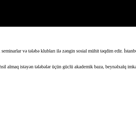
 seminarlar və tələbə klubları ilə zəngin sosial mühit təqdim edir. İsta
hsil almaq istəyən tələbələr üçün güclü akademik baza, beynəlxalq imkan