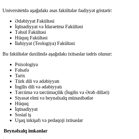
Universitetdə aşağıdakı əsas fakültələr fəaliyyət göstərir:
Ədəbiyyat Fakültəsi
İqtisadiyyat və İdarəetmə Fakültəsi
Təhsil Fakültəsi
Hüquq Fakültəsi
İlahiyyat (Teologiya) Fakültəsi
Bu fakültələr daxilində aşağıdakı ixtisaslar tədris olunur:
Psixologiya
Fəlsəfə
Tarix
Türk dili və ədəbiyyatı
İngilis dili və ədəbiyyatı
Tərcümə və tərcüməçilik (İngilis və Ərəb dilləri)
Siyasət elmi və beynəlxalq münasibətlər
Hüquq
İqtisadiyyat
Sosial iş
Uşaq inkişafı və pedaqoji ixtisaslar
Beynəlxalq imkanlar