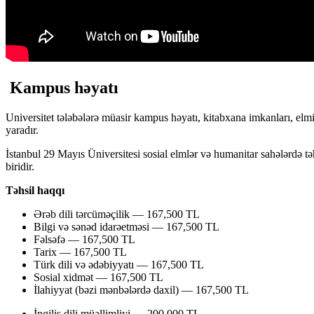
Kampus həyatı
Universitet tələbələrə müasir kampus həyatı, kitabxana imkanları, elmi
yaradır.
İstanbul 29 Mayıs Üniversitesi sosial elmlər və humanitar sahələrdə tə
biridir.
Təhsil haqqı
Ərəb dili tərcüməçilik — 167,500 TL
Bilgi və sənəd idarəetməsi — 167,500 TL
Fəlsəfə — 167,500 TL
Tarix — 167,500 TL
Türk dili və ədəbiyyatı — 167,500 TL
Sosial xidmət — 167,500 TL
İlahiyyat (bəzi mənbələrdə daxil) — 167,500 TL
İngilis dili müəllimliyi — 200,000 TL