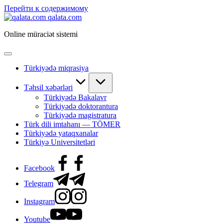
Перейти к содержимому
qalata.com
Online müraciət sistemi
Türkiyədə miqrasiya
Təhsil xəbərləri
Türkiyədə Bakalavr
Türkiyədə doktorantura
Türkiyədə magistratura
Türk dili imtahanı — TÖMER
Türkiyədə yataqxanalar
Türkiyə Universitetləri
Facebook
Telegram
Instagram
Youtube