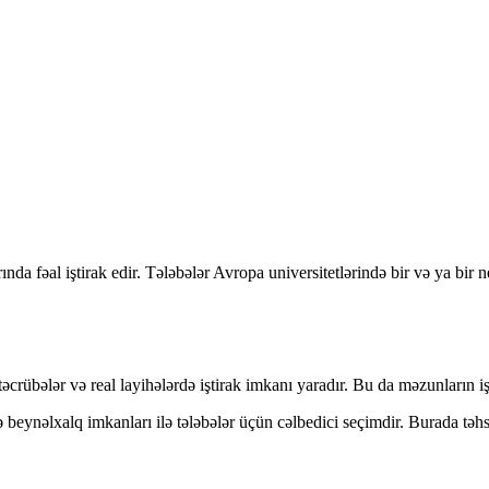
 fəal iştirak edir. Tələbələr Avropa universitetlərində bir və ya bir ne
 təcrübələr və real layihələrdə iştirak imkanı yaradır. Bu da məzunların i
və beynəlxalq imkanları ilə tələbələr üçün cəlbedici seçimdir. Burada tə