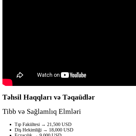
Təhsil Haqqları və Təqaüdlər
Tibb və Sağlamlıq Elmləri
Tıp Fakültesi → 21,500 USD
Diş Hekimliği → 18,000 USD
Eczacılık → 9,000 USD