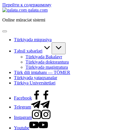
Перейти к содержимому
qalata.com
Online müraciət sistemi
Türkiyədə miqrasiya
Təhsil xəbərləri
Türkiyədə Bakalavr
Türkiyədə doktorantura
Türkiyədə magistratura
Türk dili imtahanı — TÖMER
Türkiyədə yataqxanalar
Türkiyə Universitetləri
Facebook
Telegram
Instagram
Youtube