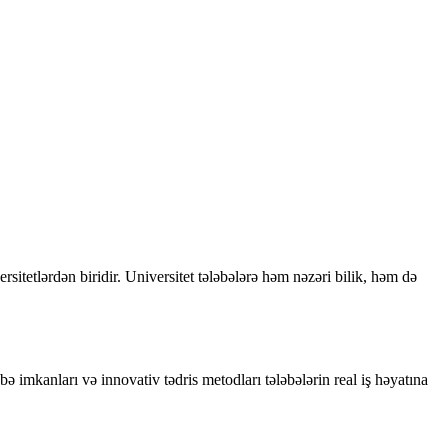
rsitetlərdən biridir. Universitet tələbələrə həm nəzəri bilik, həm də
ə imkanları və innovativ tədris metodları tələbələrin real iş həyatına