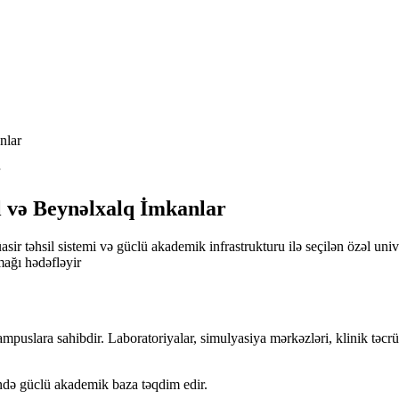
nlar
l və Beynəlxalq İmkanlar
ir təhsil sistemi və güclü akademik infrastrukturu ilə seçilən özəl unive
mağı hədəfləyir
mpuslara sahibdir. Laboratoriyalar, simulyasiya mərkəzləri, klinik təcrüb
ində güclü akademik baza təqdim edir.