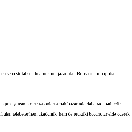
çə semestr təhsil alma imkanı qazanırlar. Bu isə onların qlobal
ş tapma şansını artırır və onları əmək bazarında daha rəqabətli edir.
hsil alan tələbələr həm akademik, həm də praktiki bacarıqlar əldə edərək