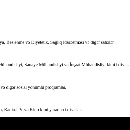
ya, Beslenme və Diyetetik, Sağlıq İdarəetməsi və digər sahələr.
həndisliyi, Sənaye Mühəndisliyi və İnşaat Mühəndisliyi kimi ixtisasla
i və digər sosial yönümlü proqramlar.
 Radio-TV və Kino kimi yaradıcı ixtisaslar.