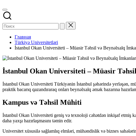
Главная
Türkiyə Universitetləri
İstanbul Okan Universiteti – Müasir Təhsil və Beynəlxalq İmka
İstanbul Okan Universiteti – Müasir Təhsi
İstanbul Okan Universiteti Türkiyənin İstanbul şəhərində yerləşən, müas
praktik bacarıq qazandıraraq onları beynəlxalq əmək bazarına hazırla
Kampus və Təhsil Mühiti
İstanbul Okan Universiteti geniş və texnoloji cəhətdən inkişaf etmiş ka
daha yaxşı hazırlaşmasını təmin edir.
Universitet xüsusilə sağlamlıq elmləri, mühəndislik və biznes sahələr