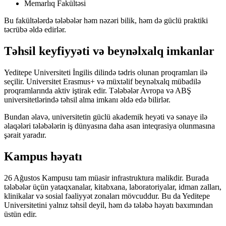
Memarlıq Fakültəsi
Bu fakültələrdə tələbələr həm nəzəri bilik, həm də güclü praktiki
təcrübə əldə edirlər.
Təhsil keyfiyyəti və beynəlxalq imkanlar
Yeditepe Universiteti İngilis dilində tədris olunan proqramları ilə
seçilir. Universitet Erasmus+ və müxtəlif beynəlxalq mübadilə
proqramlarında aktiv iştirak edir. Tələbələr Avropa və ABŞ
universitetlərində təhsil alma imkanı əldə edə bilirlər.
Bundan əlavə, universitetin güclü akademik heyəti və sənaye ilə
əlaqələri tələbələrin iş dünyasına daha asan inteqrasiya olunmasına
şərait yaradır.
Kampus həyatı
26 Ağustos Kampusu tam müasir infrastruktura malikdir. Burada
tələbələr üçün yataqxanalar, kitabxana, laboratoriyalar, idman zalları,
klinikalar və sosial fəaliyyət zonaları mövcuddur. Bu da Yeditepe
Universitetini yalnız təhsil deyil, həm də tələbə həyatı baxımından
üstün edir.