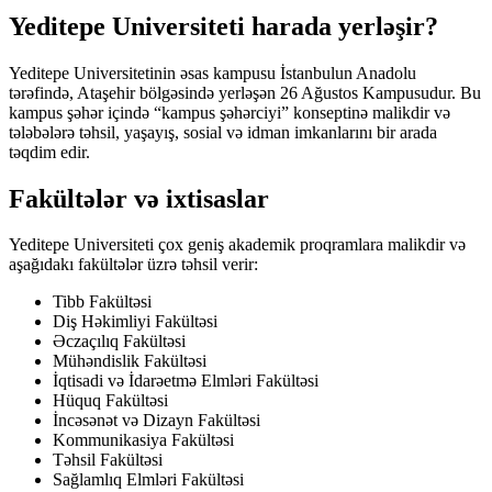
Yeditepe Universiteti harada yerləşir?
Yeditepe Universitetinin əsas kampusu İstanbulun Anadolu
tərəfində, Ataşehir bölgəsində yerləşən 26 Ağustos Kampusudur. Bu
kampus şəhər içində “kampus şəhərciyi” konseptinə malikdir və
tələbələrə təhsil, yaşayış, sosial və idman imkanlarını bir arada
təqdim edir.
Fakültələr və ixtisaslar
Yeditepe Universiteti çox geniş akademik proqramlara malikdir və
aşağıdakı fakültələr üzrə təhsil verir:
Tibb Fakültəsi
Diş Həkimliyi Fakültəsi
Əczaçılıq Fakültəsi
Mühəndislik Fakültəsi
İqtisadi və İdarəetmə Elmləri Fakültəsi
Hüquq Fakültəsi
İncəsənət və Dizayn Fakültəsi
Kommunikasiya Fakültəsi
Təhsil Fakültəsi
Sağlamlıq Elmləri Fakültəsi