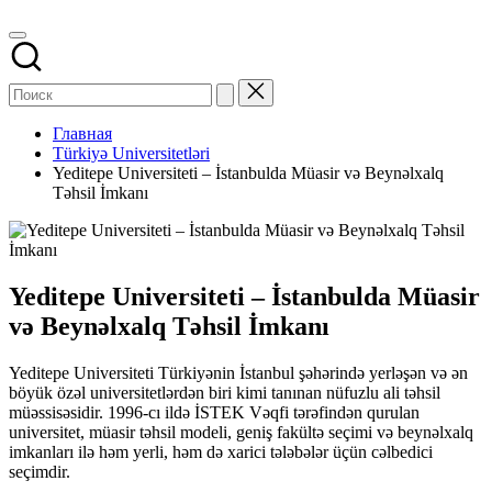
Главная
Türkiyə Universitetləri
Yeditepe Universiteti – İstanbulda Müasir və Beynəlxalq
Təhsil İmkanı
Yeditepe Universiteti – İstanbulda Müasir
və Beynəlxalq Təhsil İmkanı
Yeditepe Universiteti Türkiyənin İstanbul şəhərində yerləşən və ən
böyük özəl universitetlərdən biri kimi tanınan nüfuzlu ali təhsil
müəssisəsidir. 1996-cı ildə İSTEK Vəqfi tərəfindən qurulan
universitet, müasir təhsil modeli, geniş fakültə seçimi və beynəlxalq
imkanları ilə həm yerli, həm də xarici tələbələr üçün cəlbedici
seçimdir.