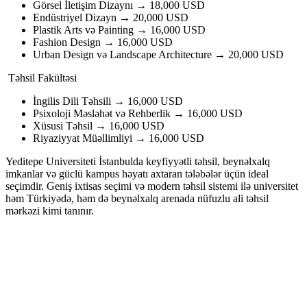
Görsel İletişim Dizaynı → 18,000 USD
Endüstriyel Dizayn → 20,000 USD
Plastik Arts və Painting → 16,000 USD
Fashion Design → 16,000 USD
Urban Design və Landscape Architecture → 20,000 USD
Təhsil Fakültəsi
İngilis Dili Təhsili → 16,000 USD
Psixoloji Məsləhət və Rehberlik → 16,000 USD
Xüsusi Təhsil → 16,000 USD
Riyaziyyat Müəllimliyi → 16,000 USD
Yeditepe Universiteti İstanbulda keyfiyyətli təhsil, beynəlxalq
imkanlar və güclü kampus həyatı axtaran tələbələr üçün ideal
seçimdir. Geniş ixtisas seçimi və modern təhsil sistemi ilə universitet
həm Türkiyədə, həm də beynəlxalq arenada nüfuzlu ali təhsil
mərkəzi kimi tanınır.