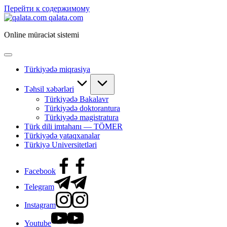
Перейти к содержимому
qalata.com
Online müraciət sistemi
Türkiyədə miqrasiya
Təhsil xəbərləri
Türkiyədə Bakalavr
Türkiyədə doktorantura
Türkiyədə magistratura
Türk dili imtahanı — TÖMER
Türkiyədə yataqxanalar
Türkiyə Universitetləri
Facebook
Telegram
Instagram
Youtube